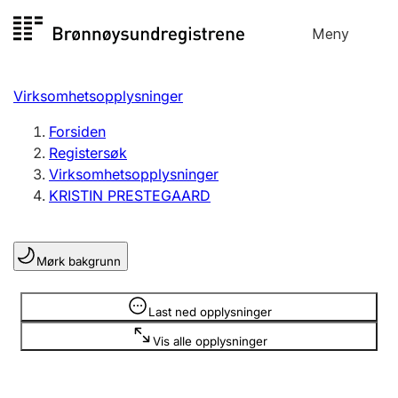
Hopp
Meny
Registersøk
til
Søk
Velg språk
innhold
Virksomhetsopplysninger
Aksjeselskap
Registrere, endre, slette
Forsiden
Registersøk
Virksomhetsopplysninger
Enkeltpersonforetak
KRISTIN PRESTEGAARD
Registrere, endre, slette
Mørk bakgrunn
Lag og forening
Registrere, endre, slette
Opplysninger er skjult
Last ned opplysninger
Vis alle opplysninger
Flere organisasjonsformer