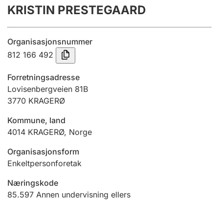
KRISTIN PRESTEGAARD
Årsregnskap
Innsending og forsinkelsesgebyr
Organisasjonsnummer
812 166 492
Tinglysing
Forretningsadresse
Lovisenbergveien 81B
3770
KRAGERØ
Jeger
Betaling og jegeravgiftskort
Kommune, land
4014
KRAGERØ
,
Norge
Ektepaktveileder
Organisasjonsform
Enkeltpersonforetak
Næringskode
Offentlig sektor
85.597
Annen undervisning ellers