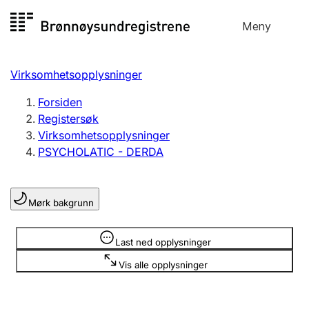
Hopp
Meny
Registersøk
til
Søk
Velg språk
innhold
Virksomhetsopplysninger
Aksjeselskap
Registrere, endre, slette
Forsiden
Registersøk
Virksomhetsopplysninger
Enkeltpersonforetak
PSYCHOLATIC - DERDA
Registrere, endre, slette
Mørk bakgrunn
Lag og forening
Registrere, endre, slette
Opplysninger er skjult
Last ned opplysninger
Vis alle opplysninger
Flere organisasjonsformer