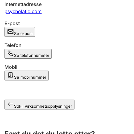
Andre tema
Internettadresse
psycholatic.com
E-post
Se e-post
Telefon
Se telefonnummer
Mobil
Se mobilnummer
Søk i Virksomhetsopplysninger
Fant du det du lette etter?