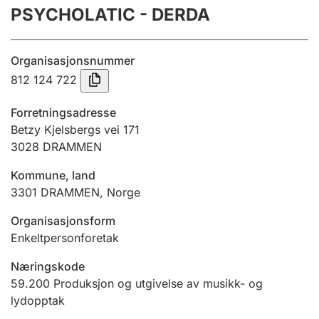
PSYCHOLATIC - DERDA
Årsregnskap
Innsending og forsinkelsesgebyr
Organisasjonsnummer
812 124 722
Tinglysing
Forretningsadresse
Betzy Kjelsbergs vei 171
3028
DRAMMEN
Jeger
Betaling og jegeravgiftskort
Kommune, land
3301
DRAMMEN
,
Norge
Ektepaktveileder
Organisasjonsform
Enkeltpersonforetak
Næringskode
Offentlig sektor
59.200
Produksjon og utgivelse av musikk- og
lydopptak