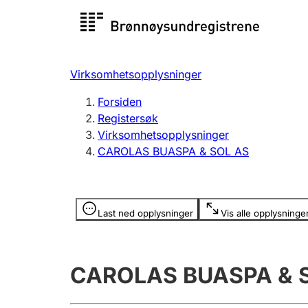
Registersøk
Aksjesel
Registrer
Virksomhetsopplysninger
Lag og forening
Flere
Forsiden
Registrere, endre, slette
organisa
Registersøk
Virksomhetsopplysninger
CAROLAS BUASPA & SOL AS
Tinglysing
Jeger
Betaling 
Opplysninger er skjult
Last ned opplysninger
Vis alle opplysninge
Offentlig sektor
Andre t
CAROLAS BUASPA & 