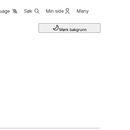
uage
Søk
Min side
Meny
Mørk bakgrunn