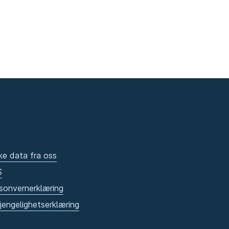
ke data fra oss
S
sonvernerklæring
gjengelighetserklæring