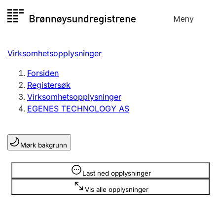
Hopp
Meny
Registersøk
til
Søk
Velg språk
innhold
Virksomhetsopplysninger
Aksjeselskap
Registrere, endre, slette
Forsiden
Registersøk
Virksomhetsopplysninger
Enkeltpersonforetak
EGENES TECHNOLOGY AS
Registrere, endre, slette
Mørk bakgrunn
Lag og forening
Registrere, endre, slette
Opplysninger er skjult
Last ned opplysninger
Vis alle opplysninger
Flere organisasjonsformer