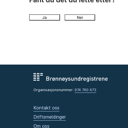
Ja
Nei
Organisasjonsnummer:
974 760 673
Kontakt oss
Driftsmeldinger
Om oss