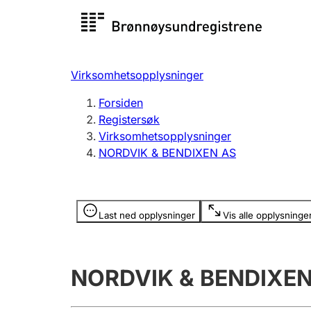
Registersøk
Aksjesel
Registrer
Virksomhetsopplysninger
Lag og forening
Flere
Forsiden
Registrere, endre, slette
organisa
Registersøk
Virksomhetsopplysninger
NORDVIK & BENDIXEN AS
Tinglysing
Jeger
Betaling 
Opplysninger er skjult
Last ned opplysninger
Vis alle opplysninge
Offentlig sektor
Andre t
NORDVIK & BENDIXEN