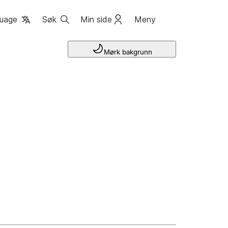
uage
Søk
Min side
Meny
Mørk bakgrunn