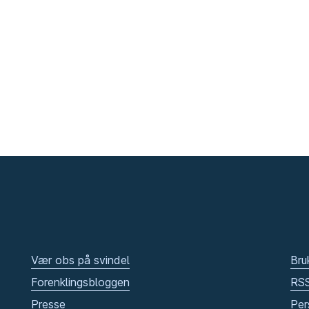
Vær obs på svindel
Bru
Forenklingsbloggen
RS
Presse
Per