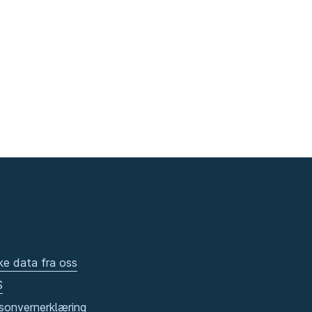
ke data fra oss
S
sonvernerklæring