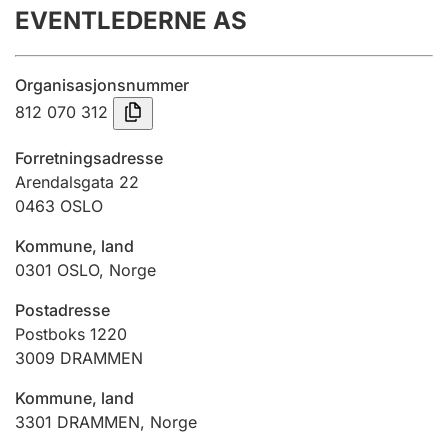
EVENTLEDERNE AS
Årsregnskap
Innsending og forsinkelsesgebyr
Organisasjonsnummer
812 070 312
Tinglysing
Forretningsadresse
Arendalsgata 22
0463
OSLO
Jeger
Betaling og jegeravgiftskort
Kommune, land
0301
OSLO
,
Norge
Ektepaktveileder
Postadresse
Postboks 1220
3009
DRAMMEN
Offentlig sektor
Kommune, land
3301
DRAMMEN
,
Norge