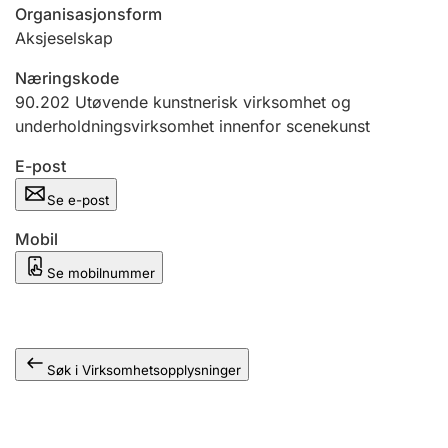
Andre tema
Organisasjonsform
Aksjeselskap
Næringskode
90.202
Utøvende kunstnerisk virksomhet og
underholdningsvirksomhet innenfor scenekunst
E-post
Se e-post
Mobil
Se mobilnummer
Søk i Virksomhetsopplysninger