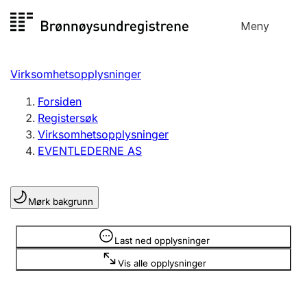
Hopp
Meny
Registersøk
til
Søk
Velg språk
innhold
Virksomhetsopplysninger
Aksjeselskap
Registrere, endre, slette
Forsiden
Registersøk
Virksomhetsopplysninger
Enkeltpersonforetak
EVENTLEDERNE AS
Registrere, endre, slette
Mørk bakgrunn
Lag og forening
Registrere, endre, slette
Opplysninger er skjult
Last ned opplysninger
Vis alle opplysninger
Flere organisasjonsformer