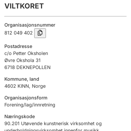
VILTKORET
Årsregnskap
Innsending og forsinkelsesgebyr
Organisasjonsnummer
812 049 402
Tinglysing
Postadresse
c/o Petter Oksholen
Øvre Okshola 31
Jeger
6718
DEKNEPOLLEN
Betaling og jegeravgiftskort
Kommune, land
4602
KINN
,
Norge
Ektepaktveileder
Organisasjonsform
Forening/lag/innretning
Offentlig sektor
Næringskode
90.201
Utøvende kunstnerisk virksomhet og
underholdningsvirksomhet innenfor musikk