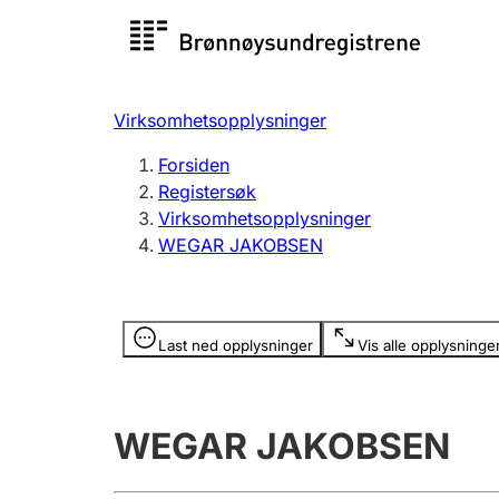
Registersøk
Aksjesel
Registrer
Virksomhetsopplysninger
Lag og forening
Flere
Forsiden
Registrere, endre, slette
organisa
Registersøk
Virksomhetsopplysninger
WEGAR JAKOBSEN
Tinglysing
Jeger
Betaling 
Opplysninger er skjult
Last ned opplysninger
Vis alle opplysninge
Offentlig sektor
Andre t
WEGAR JAKOBSEN