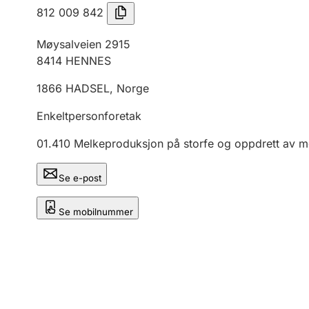
812 009 842
Møysalveien 2915
8414
HENNES
1866
HADSEL
,
Norge
Enkeltpersonforetak
01.410
Melkeproduksjon på storfe og oppdrett av m
Se e-post
Se mobilnummer