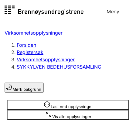
Hopp
Meny
Registersøk
til
Søk
Velg språk
innhold
Virksomhetsopplysninger
Aksjeselskap
Registrere, endre, slette
Forsiden
Registersøk
Virksomhetsopplysninger
Enkeltpersonforetak
SYKKYLVEN BEDEHUSFORSAMLING
Registrere, endre, slette
Mørk bakgrunn
Lag og forening
Registrere, endre, slette
Opplysninger er skjult
Last ned opplysninger
Vis alle opplysninger
Flere organisasjonsformer