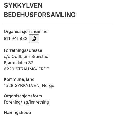
SYKKYLVEN
Årsregnskap
BEDEHUSFORSAMLING
Innsending og forsinkelsesgebyr
Organisasjonsnummer
Tinglysing
811 941 832
Forretningsadresse
Jeger
c/o Oddbjørn Brunstad
Betaling og jegeravgiftskort
Bjørnadalen 37
6220
STRAUMGJERDE
Kommune, land
Ektepaktveileder
1528
SYKKYLVEN
,
Norge
Organisasjonsform
Offentlig sektor
Forening/lag/innretning
Næringskode