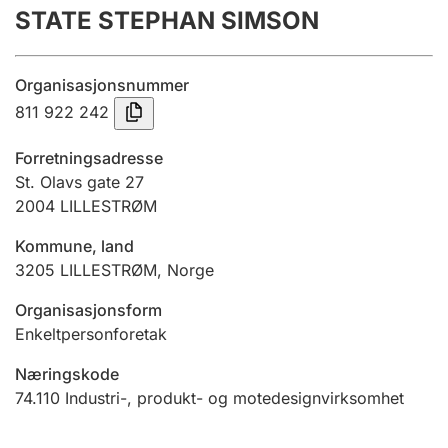
STATE STEPHAN SIMSON
Årsregnskap
Innsending og forsinkelsesgebyr
Organisasjonsnummer
811 922 242
Tinglysing
Forretningsadresse
St. Olavs gate 27
2004
LILLESTRØM
Jeger
Betaling og jegeravgiftskort
Kommune, land
3205
LILLESTRØM
,
Norge
Ektepaktveileder
Organisasjonsform
Enkeltpersonforetak
Næringskode
Offentlig sektor
74.110
Industri-, produkt- og motedesignvirksomhet