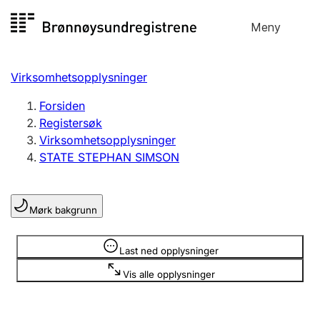
Hopp
Meny
Registersøk
til
Søk
Velg språk
innhold
Virksomhetsopplysninger
Aksjeselskap
Registrere, endre, slette
Forsiden
Registersøk
Virksomhetsopplysninger
Enkeltpersonforetak
STATE STEPHAN SIMSON
Registrere, endre, slette
Mørk bakgrunn
Lag og forening
Registrere, endre, slette
Opplysninger er skjult
Last ned opplysninger
Vis alle opplysninger
Flere organisasjonsformer