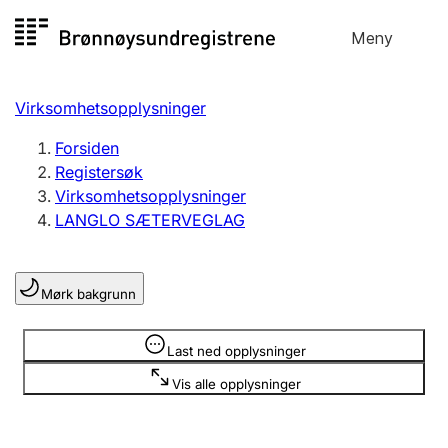
Hopp
Meny
Registersøk
til
Søk
Velg språk
innhold
Virksomhetsopplysninger
Aksjeselskap
Registrere, endre, slette
Forsiden
Registersøk
Virksomhetsopplysninger
Enkeltpersonforetak
LANGLO SÆTERVEGLAG
Registrere, endre, slette
Mørk bakgrunn
Lag og forening
Registrere, endre, slette
Opplysninger er skjult
Last ned opplysninger
Vis alle opplysninger
Flere organisasjonsformer