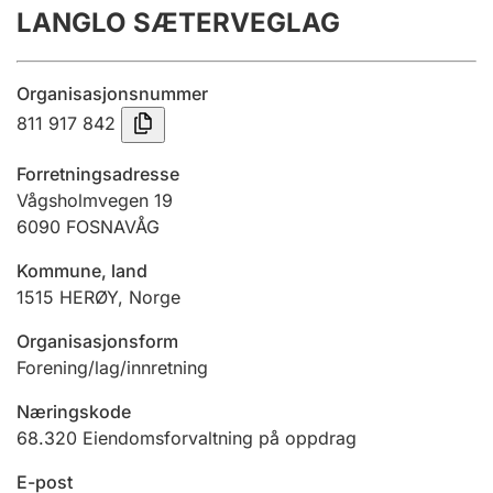
LANGLO SÆTERVEGLAG
Årsregnskap
Innsending og forsinkelsesgebyr
Organisasjonsnummer
811 917 842
Tinglysing
Forretningsadresse
Vågsholmvegen 19
6090
FOSNAVÅG
Jeger
Betaling og jegeravgiftskort
Kommune, land
1515
HERØY
,
Norge
Ektepaktveileder
Organisasjonsform
Forening/lag/innretning
Næringskode
Offentlig sektor
68.320
Eiendomsforvaltning på oppdrag
E-post