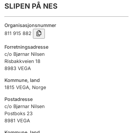
SLIPEN PÅ NES
Årsregnskap
Innsending og forsinkelsesgebyr
Organisasjonsnummer
811 915 882
Tinglysing
Forretningsadresse
c/o Bjørnar Nilsen
Risbakkveien 18
Jeger
8983
VEGA
Betaling og jegeravgiftskort
Kommune, land
1815
VEGA
,
Norge
Ektepaktveileder
Postadresse
c/o Bjørnar Nilsen
Postboks 23
Offentlig sektor
8981
VEGA
Kommune, land