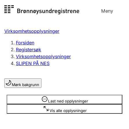
Hopp
Meny
Registersøk
til
Søk
Velg språk
innhold
Virksomhetsopplysninger
Aksjeselskap
Registrere, endre, slette
Forsiden
Registersøk
Virksomhetsopplysninger
Enkeltpersonforetak
SLIPEN PÅ NES
Registrere, endre, slette
Mørk bakgrunn
Lag og forening
Registrere, endre, slette
Opplysninger er skjult
Last ned opplysninger
Vis alle opplysninger
Flere organisasjonsformer