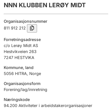
NNN KLUBBEN LERØY MIDT
Årsregnskap
Innsending og forsinkelsesgebyr
Organisasjonsnummer
811 912 212
Tinglysing
Forretningsadresse
c/o Lerøy Midt AS
Hestvikveien 263
Jeger
7247
HESTVIKA
Betaling og jegeravgiftskort
Kommune, land
5056
HITRA
,
Norge
Ektepaktveileder
Organisasjonsform
Forening/lag/innretning
Offentlig sektor
Næringskode
94.200
Aktiviteter i arbeidstakerorganisasjoner