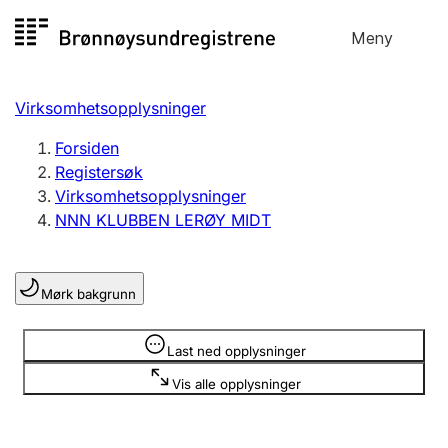
Hopp
Meny
Registersøk
til
Søk
Velg språk
innhold
Virksomhetsopplysninger
Aksjeselskap
Registrere, endre, slette
Forsiden
Registersøk
Virksomhetsopplysninger
Enkeltpersonforetak
NNN KLUBBEN LERØY MIDT
Registrere, endre, slette
Mørk bakgrunn
Lag og forening
Registrere, endre, slette
Opplysninger er skjult
Last ned opplysninger
Vis alle opplysninger
Flere organisasjonsformer