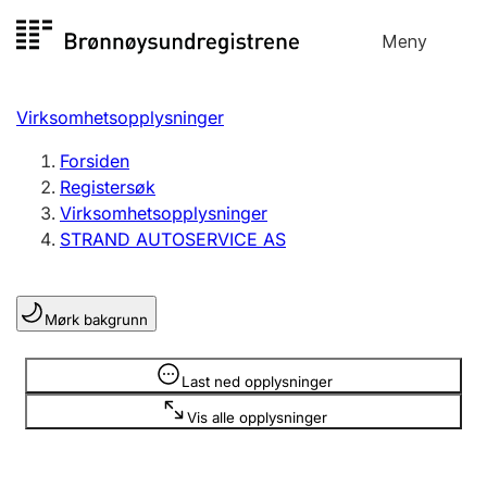
Hopp
Meny
Registersøk
til
Søk
Velg språk
innhold
Virksomhetsopplysninger
Aksjeselskap
Registrere, endre, slette
Forsiden
Registersøk
Virksomhetsopplysninger
Enkeltpersonforetak
STRAND AUTOSERVICE AS
Registrere, endre, slette
Mørk bakgrunn
Lag og forening
Registrere, endre, slette
Opplysninger er skjult
Last ned opplysninger
Vis alle opplysninger
Flere organisasjonsformer