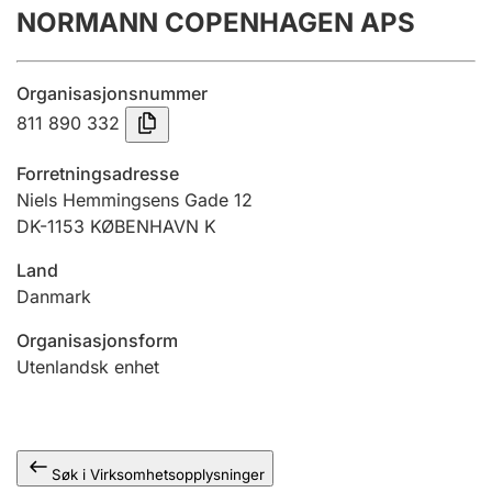
NORMANN COPENHAGEN APS
Årsregnskap
Innsending og forsinkelsesgebyr
Organisasjonsnummer
811 890 332
Tinglysing
Forretningsadresse
Niels Hemmingsens Gade 12
DK-1153 KØBENHAVN K
Jeger
Betaling og jegeravgiftskort
Land
Danmark
Ektepaktveileder
Organisasjonsform
Utenlandsk enhet
Offentlig sektor
Søk i Virksomhetsopplysninger