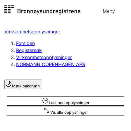
Hopp
Meny
Registersøk
til
Søk
Velg språk
innhold
Virksomhetsopplysninger
Aksjeselskap
Registrere, endre, slette
Forsiden
Registersøk
Virksomhetsopplysninger
Enkeltpersonforetak
NORMANN COPENHAGEN APS
Registrere, endre, slette
Mørk bakgrunn
Lag og forening
Registrere, endre, slette
Opplysninger er skjult
Last ned opplysninger
Vis alle opplysninger
Flere organisasjonsformer