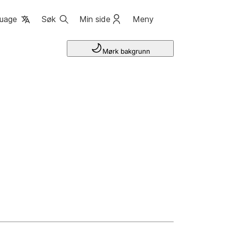
uage
Søk
Min side
Meny
Mørk bakgrunn