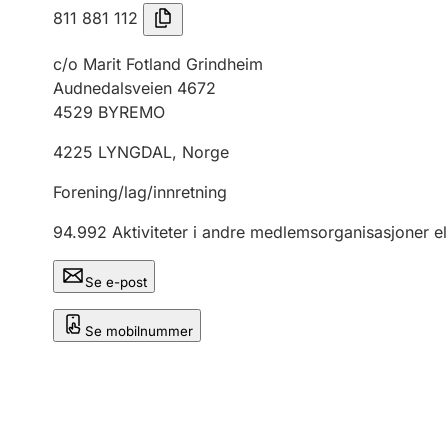
811 881 112
c/o Marit Fotland Grindheim
Audnedalsveien 4672
4529
BYREMO
4225
LYNGDAL
,
Norge
Forening/lag/innretning
94.992
Aktiviteter i andre medlemsorganisasjoner el
Se e-post
Se mobilnummer