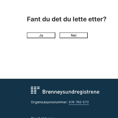
Fant du det du lette etter?
Ja
Nei
Organisasjonsnummer:
974 760 673