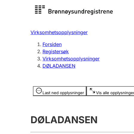
Registersøk
Aksjesel
Registrer
Virksomhetsopplysninger
Lag og forening
Flere
Forsiden
Registrere, endre, slette
organisa
Registersøk
Virksomhetsopplysninger
DØLADANSEN
Tinglysing
Jeger
Betaling 
Opplysninger er skjult
Last ned opplysninger
Vis alle opplysninge
Offentlig sektor
Andre t
DØLADANSEN