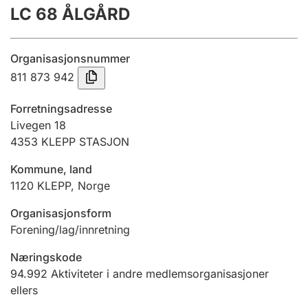
LC 68 ÅLGÅRD
Årsregnskap
Innsending og forsinkelsesgebyr
Organisasjonsnummer
811 873 942
Tinglysing
Forretningsadresse
Livegen 18
4353
KLEPP STASJON
Jeger
Betaling og jegeravgiftskort
Kommune, land
1120
KLEPP
,
Norge
Ektepaktveileder
Organisasjonsform
Forening/lag/innretning
Næringskode
Offentlig sektor
94.992
Aktiviteter i andre medlemsorganisasjoner
ellers