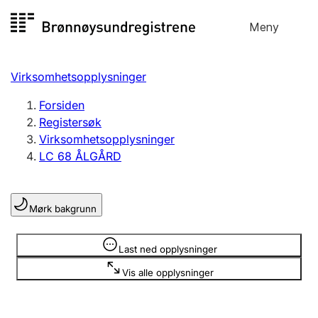
Hopp
Meny
Registersøk
til
Søk
Velg språk
innhold
Virksomhetsopplysninger
Aksjeselskap
Registrere, endre, slette
Forsiden
Registersøk
Virksomhetsopplysninger
Enkeltpersonforetak
LC 68 ÅLGÅRD
Registrere, endre, slette
Mørk bakgrunn
Lag og forening
Registrere, endre, slette
Opplysninger er skjult
Last ned opplysninger
Vis alle opplysninger
Flere organisasjonsformer