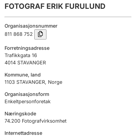
FOTOGRAF ERIK FURULUND
Årsregnskap
Innsending og forsinkelsesgebyr
Organisasjonsnummer
811 868 752
Tinglysing
Forretningsadresse
Trafikkgata 16
4014
STAVANGER
Jeger
Betaling og jegeravgiftskort
Kommune, land
1103
STAVANGER
,
Norge
Ektepaktveileder
Organisasjonsform
Enkeltpersonforetak
Næringskode
Offentlig sektor
74.200
Fotografvirksomhet
Internettadresse