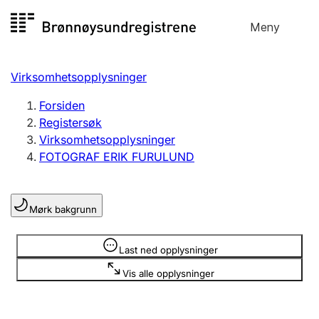
Hopp
Meny
Registersøk
til
Søk
Velg språk
innhold
Virksomhetsopplysninger
Aksjeselskap
Registrere, endre, slette
Forsiden
Registersøk
Virksomhetsopplysninger
Enkeltpersonforetak
FOTOGRAF ERIK FURULUND
Registrere, endre, slette
Mørk bakgrunn
Lag og forening
Registrere, endre, slette
Opplysninger er skjult
Last ned opplysninger
Vis alle opplysninger
Flere organisasjonsformer