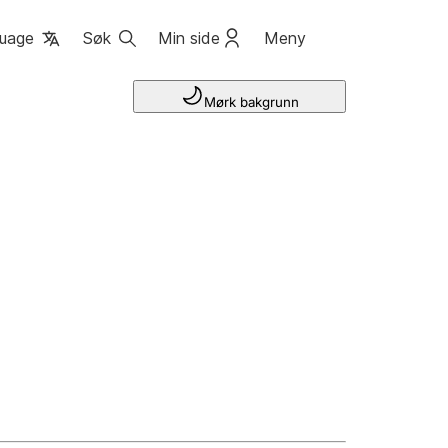
uage
Søk
Min side
Meny
Mørk bakgrunn