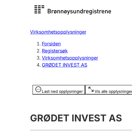
Registersøk
Aksjesel
Registrer
Virksomhetsopplysninger
Lag og forening
Flere
Forsiden
Registrere, endre, slette
organisa
Registersøk
Virksomhetsopplysninger
GRØDET INVEST AS
Tinglysing
Jeger
Betaling 
Opplysninger er skjult
Last ned opplysninger
Vis alle opplysninge
Offentlig sektor
Andre t
GRØDET INVEST AS