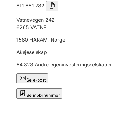
811 861 782
Vatnevegen 242
6265
VATNE
1580
HARAM
,
Norge
Aksjeselskap
64.323
Andre egeninvesteringsselskaper
Se e-post
Se mobilnummer