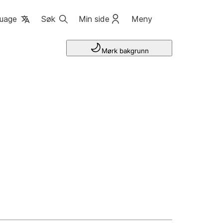
uage
Søk
Min side
Meny
Mørk bakgrunn