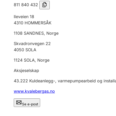
811 840 432
Ileveien 18
4310
HOMMERSÅK
1108
SANDNES
,
Norge
Skvadronvegen 22
4050
SOLA
1124
SOLA
,
Norge
Aksjeselskap
43.222
Kuldeanlegg-, varmepumpearbeid og installa
www.kvalebergas.no
Se e-post