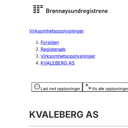
Registersøk
Aksjesel
Registrer
Virksomhetsopplysninger
Lag og forening
Flere
Forsiden
Registrere, endre, slette
organisa
Registersøk
Virksomhetsopplysninger
KVALEBERG AS
Tinglysing
Jeger
Betaling 
Opplysninger er skjult
Last ned opplysninger
Vis alle opplysninge
Offentlig sektor
Andre t
KVALEBERG AS