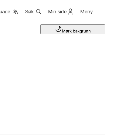
uage
Søk
Min side
Meny
Mørk bakgrunn