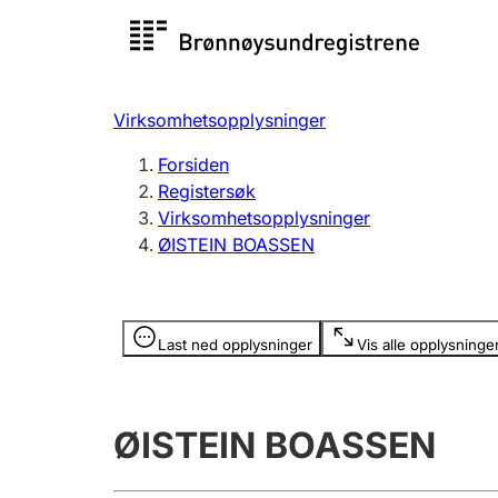
Registersøk
Aksjesel
Registrer
Virksomhetsopplysninger
Lag og forening
Flere
Forsiden
Registrere, endre, slette
organisa
Registersøk
Virksomhetsopplysninger
ØISTEIN BOASSEN
Tinglysing
Jeger
Betaling 
Opplysninger er skjult
Last ned opplysninger
Vis alle opplysninge
Offentlig sektor
Andre t
ØISTEIN BOASSEN