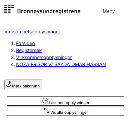
Hopp
Meny
Registersøk
til
Søk
Velg språk
innhold
Virksomhetsopplysninger
Aksjeselskap
Registrere, endre, slette
Forsiden
Registersøk
Virksomhetsopplysninger
Enkeltpersonforetak
NOZA FRISØR V/ SAYDA OMAR HASSAN
Registrere, endre, slette
Mørk bakgrunn
Lag og forening
Registrere, endre, slette
Opplysninger er skjult
Last ned opplysninger
Vis alle opplysninger
Flere organisasjonsformer