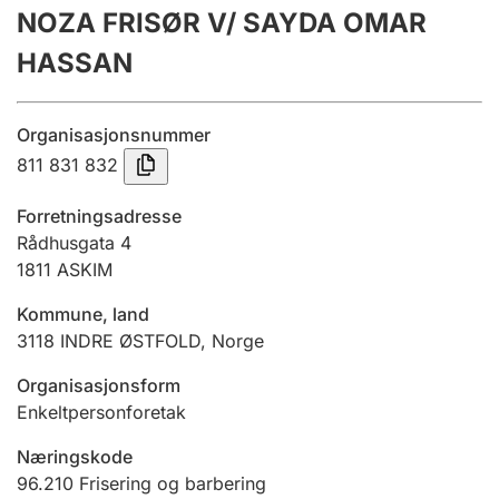
NOZA FRISØR V/ SAYDA OMAR
Årsregnskap
HASSAN
Innsending og forsinkelsesgebyr
Organisasjonsnummer
Tinglysing
811 831 832
Forretningsadresse
Jeger
Rådhusgata 4
Betaling og jegeravgiftskort
1811
ASKIM
Kommune, land
3118
INDRE ØSTFOLD
,
Norge
Ektepaktveileder
Organisasjonsform
Enkeltpersonforetak
Offentlig sektor
Næringskode
96.210
Frisering og barbering