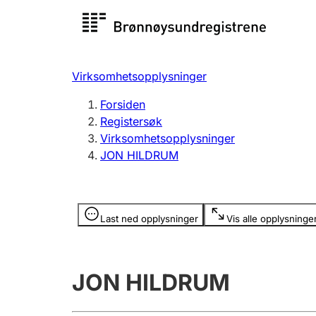
Registersøk
Aksjesel
Registrer
Virksomhetsopplysninger
Lag og forening
Flere
Forsiden
Registrere, endre, slette
organisa
Registersøk
Virksomhetsopplysninger
JON HILDRUM
Tinglysing
Jeger
Betaling 
Opplysninger er skjult
Last ned opplysninger
Vis alle opplysninge
Offentlig sektor
Andre t
JON HILDRUM