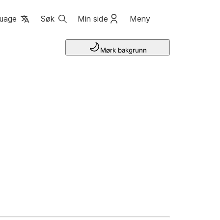
uage
Søk
Min side
Meny
Mørk bakgrunn