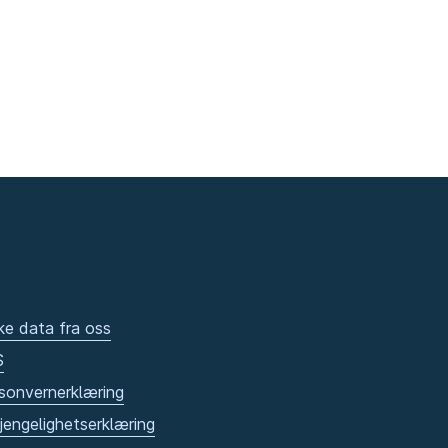
ke data fra oss
S
sonvernerklæring
gjengelighetserklæring