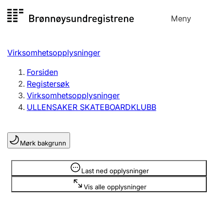
Hopp
Meny
Registersøk
til
Søk
Velg språk
innhold
Virksomhetsopplysninger
Aksjeselskap
Registrere, endre, slette
Forsiden
Registersøk
Virksomhetsopplysninger
Enkeltpersonforetak
ULLENSAKER SKATEBOARDKLUBB
Registrere, endre, slette
Mørk bakgrunn
Lag og forening
Registrere, endre, slette
Opplysninger er skjult
Last ned opplysninger
Vis alle opplysninger
Flere organisasjonsformer