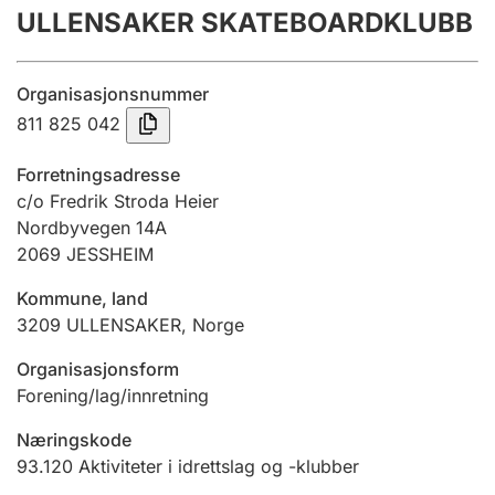
ULLENSAKER SKATEBOARDKLUBB
Årsregnskap
Innsending og forsinkelsesgebyr
Organisasjonsnummer
811 825 042
Tinglysing
Forretningsadresse
c/o Fredrik Stroda Heier
Nordbyvegen 14A
Jeger
2069
JESSHEIM
Betaling og jegeravgiftskort
Kommune, land
3209
ULLENSAKER
,
Norge
Ektepaktveileder
Organisasjonsform
Forening/lag/innretning
Offentlig sektor
Næringskode
93.120
Aktiviteter i idrettslag og -klubber