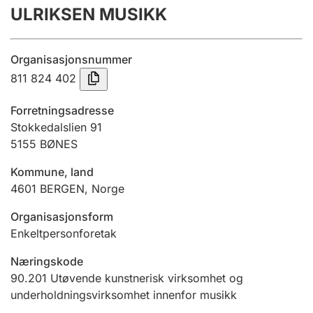
ULRIKSEN MUSIKK
Årsregnskap
Innsending og forsinkelsesgebyr
Organisasjonsnummer
811 824 402
Tinglysing
Forretningsadresse
Stokkedalslien 91
5155
BØNES
Jeger
Betaling og jegeravgiftskort
Kommune, land
4601
BERGEN
,
Norge
Ektepaktveileder
Organisasjonsform
Enkeltpersonforetak
Næringskode
Offentlig sektor
90.201
Utøvende kunstnerisk virksomhet og
underholdningsvirksomhet innenfor musikk