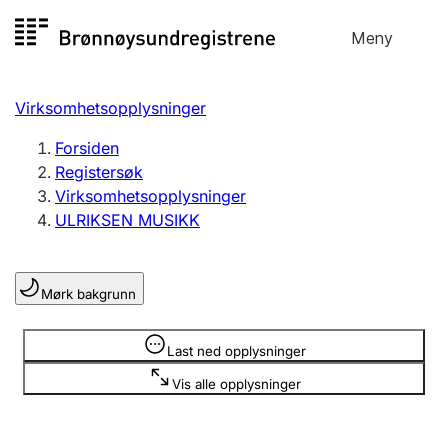
Hopp
Meny
Registersøk
til
Søk
Velg språk
innhold
Virksomhetsopplysninger
Aksjeselskap
Registrere, endre, slette
Forsiden
Registersøk
Virksomhetsopplysninger
Enkeltpersonforetak
ULRIKSEN MUSIKK
Registrere, endre, slette
Mørk bakgrunn
Lag og forening
Registrere, endre, slette
Opplysninger er skjult
Last ned opplysninger
Vis alle opplysninger
Flere organisasjonsformer