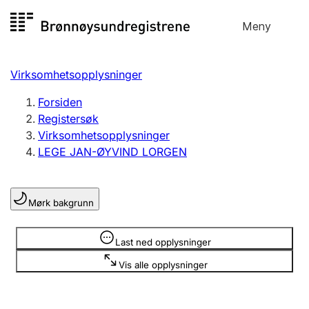
Hopp
Meny
Registersøk
til
Søk
Velg språk
innhold
Virksomhetsopplysninger
Aksjeselskap
Registrere, endre, slette
Forsiden
Registersøk
Virksomhetsopplysninger
Enkeltpersonforetak
LEGE JAN-ØYVIND LORGEN
Registrere, endre, slette
Mørk bakgrunn
Lag og forening
Registrere, endre, slette
Opplysninger er skjult
Last ned opplysninger
Vis alle opplysninger
Flere organisasjonsformer