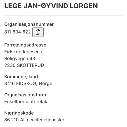
LEGE JAN-ØYVIND LORGEN
Årsregnskap
Innsending og forsinkelsesgebyr
Organisasjonsnummer
811 804 622
Tinglysing
Forretningsadresse
Eidskog legesenter
Boligvegen 43
Jeger
2230
SKOTTERUD
Betaling og jegeravgiftskort
Kommune, land
3416
EIDSKOG
,
Norge
Ektepaktveileder
Organisasjonsform
Enkeltpersonforetak
Offentlig sektor
Næringskode
86.210
Allmennlegetjenester