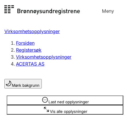
Hopp
Meny
Registersøk
til
Søk
Velg språk
innhold
Virksomhetsopplysninger
Aksjeselskap
Registrere, endre, slette
Forsiden
Registersøk
Virksomhetsopplysninger
Enkeltpersonforetak
ACERTAS AS
Registrere, endre, slette
Mørk bakgrunn
Lag og forening
Registrere, endre, slette
Opplysninger er skjult
Last ned opplysninger
Vis alle opplysninger
Flere organisasjonsformer