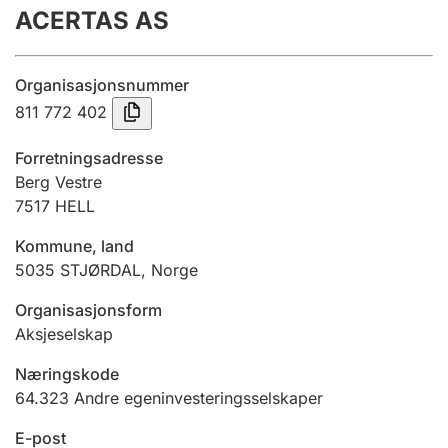
ACERTAS AS
Årsregnskap
Innsending og forsinkelsesgebyr
Organisasjonsnummer
811 772 402
Tinglysing
Forretningsadresse
Berg Vestre
7517
HELL
Jeger
Betaling og jegeravgiftskort
Kommune, land
5035
STJØRDAL
,
Norge
Ektepaktveileder
Organisasjonsform
Aksjeselskap
Næringskode
Offentlig sektor
64.323
Andre egeninvesteringsselskaper
E-post