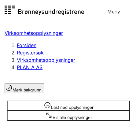
Hopp
Meny
Registersøk
til
Søk
Velg språk
innhold
Virksomhetsopplysninger
Aksjeselskap
Registrere, endre, slette
Forsiden
Registersøk
Virksomhetsopplysninger
Enkeltpersonforetak
PLAN A AS
Registrere, endre, slette
Mørk bakgrunn
Lag og forening
Registrere, endre, slette
Opplysninger er skjult
Last ned opplysninger
Vis alle opplysninger
Flere organisasjonsformer