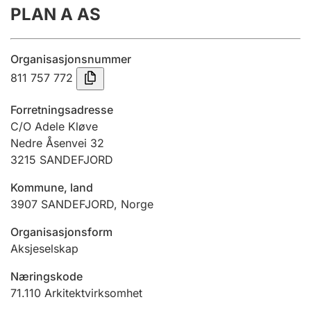
PLAN A AS
Årsregnskap
Innsending og forsinkelsesgebyr
Organisasjonsnummer
811 757 772
Tinglysing
Forretningsadresse
C/O Adele Kløve
Nedre Åsenvei 32
Jeger
3215
SANDEFJORD
Betaling og jegeravgiftskort
Kommune, land
3907
SANDEFJORD
,
Norge
Ektepaktveileder
Organisasjonsform
Aksjeselskap
Offentlig sektor
Næringskode
71.110
Arkitektvirksomhet