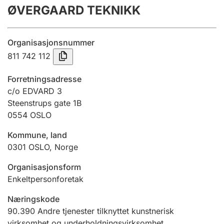
ØVERGAARD TEKNIKK
Årsregnskap
Innsending og forsinkelsesgebyr
Organisasjonsnummer
811 742 112
Tinglysing
Forretningsadresse
c/o EDVARD 3
Steenstrups gate 1B
Jeger
0554
OSLO
Betaling og jegeravgiftskort
Kommune, land
0301
OSLO
,
Norge
Ektepaktveileder
Organisasjonsform
Enkeltpersonforetak
Offentlig sektor
Næringskode
90.390
Andre tjenester tilknyttet kunstnerisk
virksomhet og underholdningsvirksomhet