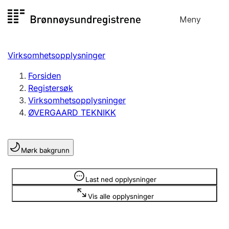
Hopp
Meny
Registersøk
til
Søk
Velg språk
innhold
Virksomhetsopplysninger
Aksjeselskap
Registrere, endre, slette
Forsiden
Registersøk
Virksomhetsopplysninger
Enkeltpersonforetak
ØVERGAARD TEKNIKK
Registrere, endre, slette
Mørk bakgrunn
Lag og forening
Registrere, endre, slette
Opplysninger er skjult
Last ned opplysninger
Vis alle opplysninger
Flere organisasjonsformer