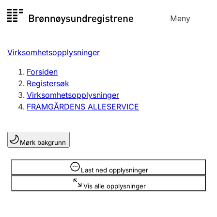
Hopp
Meny
Registersøk
til
Søk
Velg språk
innhold
Virksomhetsopplysninger
Aksjeselskap
Registrere, endre, slette
Forsiden
Registersøk
Virksomhetsopplysninger
Enkeltpersonforetak
FRAMGÅRDENS ALLESERVICE
Registrere, endre, slette
Mørk bakgrunn
Lag og forening
Registrere, endre, slette
Opplysninger er skjult
Last ned opplysninger
Vis alle opplysninger
Flere organisasjonsformer