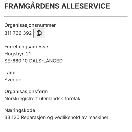
FRAMGÅRDENS ALLESERVICE
Årsregnskap
Innsending og forsinkelsesgebyr
Organisasjonsnummer
811 736 392
Tinglysing
Forretningsadresse
Högsbyn 21
SE-660 10 DALS-LÅNGED
Jeger
Betaling og jegeravgiftskort
Land
Sverige
Ektepaktveileder
Organisasjonsform
Norskregistrert utenlandsk foretak
Næringskode
Offentlig sektor
33.120
Reparasjon og vedlikehold av maskiner