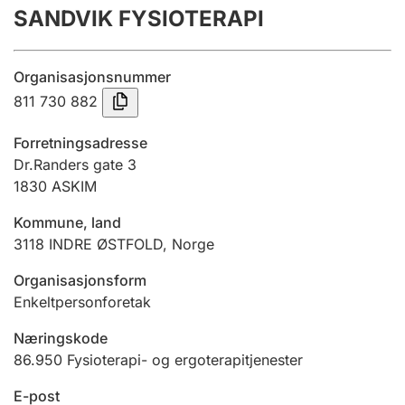
SANDVIK FYSIOTERAPI
Årsregnskap
Innsending og forsinkelsesgebyr
Organisasjonsnummer
811 730 882
Tinglysing
Forretningsadresse
Dr.Randers gate 3
1830
ASKIM
Jeger
Betaling og jegeravgiftskort
Kommune, land
3118
INDRE ØSTFOLD
,
Norge
Ektepaktveileder
Organisasjonsform
Enkeltpersonforetak
Næringskode
Offentlig sektor
86.950
Fysioterapi- og ergoterapitjenester
E-post