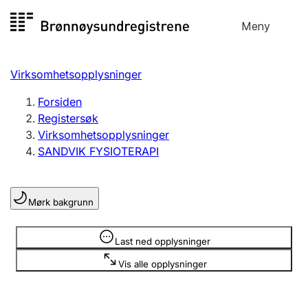
Hopp
Meny
Registersøk
til
Søk
Velg språk
innhold
Virksomhetsopplysninger
Aksjeselskap
Registrere, endre, slette
Forsiden
Registersøk
Virksomhetsopplysninger
Enkeltpersonforetak
SANDVIK FYSIOTERAPI
Registrere, endre, slette
Mørk bakgrunn
Lag og forening
Registrere, endre, slette
Opplysninger er skjult
Last ned opplysninger
Vis alle opplysninger
Flere organisasjonsformer