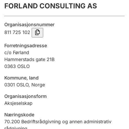
FORLAND CONSULTING AS
Årsregnskap
Innsending og forsinkelsesgebyr
Organisasjonsnummer
811 725 102
Tinglysing
Forretningsadresse
c/o Førland
Hammerstads gate 21B
Jeger
0363
OSLO
Betaling og jegeravgiftskort
Kommune, land
0301
OSLO
,
Norge
Ektepaktveileder
Organisasjonsform
Aksjeselskap
Offentlig sektor
Næringskode
70.200
Bedriftsrådgivning og annen administrativ
rådgivning