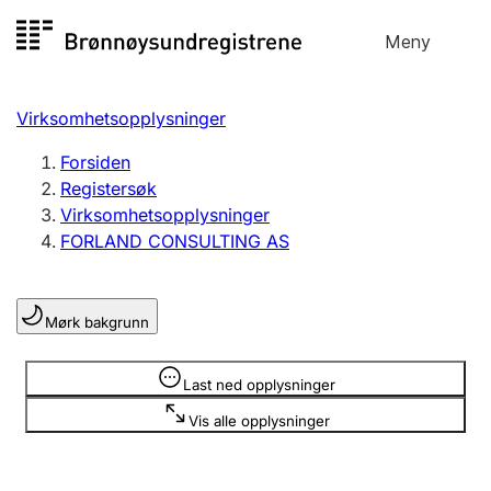
Hopp
Meny
Registersøk
til
Søk
Velg språk
innhold
Virksomhetsopplysninger
Aksjeselskap
Registrere, endre, slette
Forsiden
Registersøk
Virksomhetsopplysninger
Enkeltpersonforetak
FORLAND CONSULTING AS
Registrere, endre, slette
Mørk bakgrunn
Lag og forening
Registrere, endre, slette
Opplysninger er skjult
Last ned opplysninger
Vis alle opplysninger
Flere organisasjonsformer