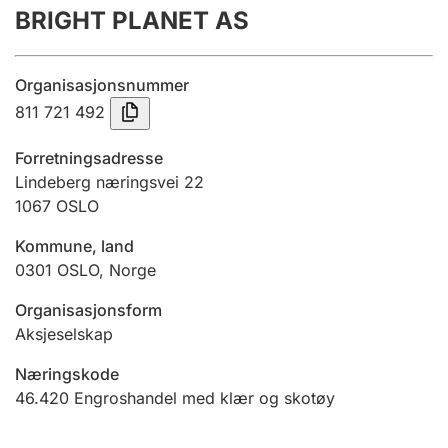
BRIGHT PLANET AS
Årsregnskap
Innsending og forsinkelsesgebyr
Organisasjonsnummer
811 721 492
Tinglysing
Forretningsadresse
Lindeberg næringsvei 22
1067
OSLO
Jeger
Betaling og jegeravgiftskort
Kommune, land
0301
OSLO
,
Norge
Ektepaktveileder
Organisasjonsform
Aksjeselskap
Næringskode
Offentlig sektor
46.420
Engroshandel med klær og skotøy