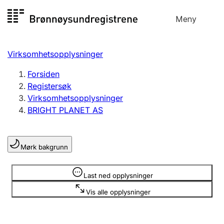
Hopp
Meny
Registersøk
til
Søk
Velg språk
innhold
Virksomhetsopplysninger
Aksjeselskap
Registrere, endre, slette
Forsiden
Registersøk
Virksomhetsopplysninger
Enkeltpersonforetak
BRIGHT PLANET AS
Registrere, endre, slette
Mørk bakgrunn
Lag og forening
Registrere, endre, slette
Opplysninger er skjult
Last ned opplysninger
Vis alle opplysninger
Flere organisasjonsformer