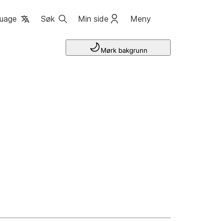
uage
Søk
Min side
Meny
Mørk bakgrunn