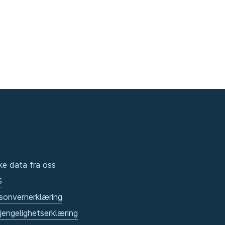
ke data fra oss
S
sonvernerklæring
gjengelighetserklæring