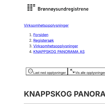
Registersøk
Aksjesel
Registrer
Virksomhetsopplysninger
Lag og forening
Flere
Forsiden
Registrere, endre, slette
organisa
Registersøk
Virksomhetsopplysninger
KNAPPSKOG PANORAMA AS
Tinglysing
Jeger
Betaling 
Opplysninger er skjult
Last ned opplysninger
Vis alle opplysninge
Offentlig sektor
Andre t
KNAPPSKOG PANOR