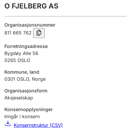
O FJELBERG AS
Årsregnskap
Innsending og forsinkelsesgebyr
Organisasjonsnummer
811 665 762
Tinglysing
Forretningsadresse
Bygdøy Alle 56
0265
OSLO
Jeger
Betaling og jegeravgiftskort
Kommune, land
0301
OSLO
,
Norge
Ektepaktveileder
Organisasjonsform
Aksjeselskap
Konsernopplysninger
Offentlig sektor
Inngår i konsern
Konsernstruktur (CSV)