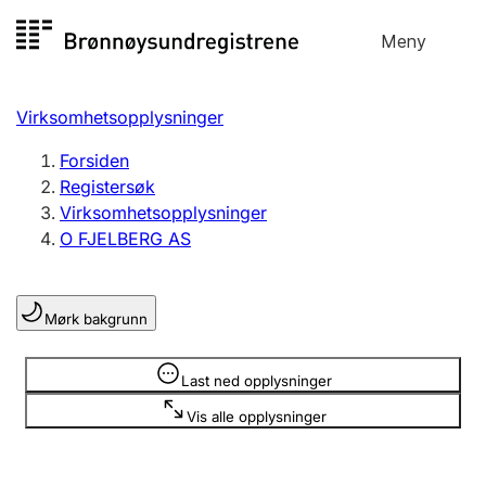
Hopp
Meny
Registersøk
til
Søk
Velg språk
innhold
Virksomhetsopplysninger
Aksjeselskap
Registrere, endre, slette
Forsiden
Registersøk
Virksomhetsopplysninger
Enkeltpersonforetak
O FJELBERG AS
Registrere, endre, slette
Mørk bakgrunn
Lag og forening
Registrere, endre, slette
Opplysninger er skjult
Last ned opplysninger
Vis alle opplysninger
Flere organisasjonsformer