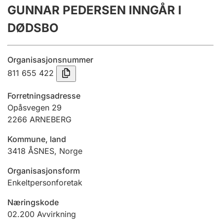
GUNNAR PEDERSEN INNGÅR I
Årsregnskap
DØDSBO
Innsending og forsinkelsesgebyr
Organisasjonsnummer
Tinglysing
811 655 422
Forretningsadresse
Jeger
Opåsvegen 29
Betaling og jegeravgiftskort
2266
ARNEBERG
Kommune, land
3418
ÅSNES
,
Norge
Ektepaktveileder
Organisasjonsform
Enkeltpersonforetak
Offentlig sektor
Næringskode
02.200
Avvirkning