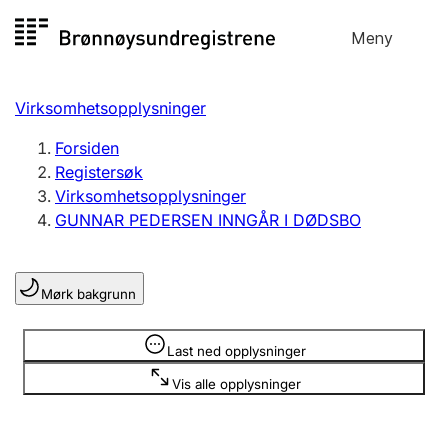
Hopp
Meny
Registersøk
til
Søk
Velg språk
innhold
Virksomhetsopplysninger
Aksjeselskap
Registrere, endre, slette
Forsiden
Registersøk
Virksomhetsopplysninger
Enkeltpersonforetak
GUNNAR PEDERSEN INNGÅR I DØDSBO
Registrere, endre, slette
Mørk bakgrunn
Lag og forening
Registrere, endre, slette
Opplysninger er skjult
Last ned opplysninger
Vis alle opplysninger
Flere organisasjonsformer