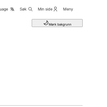
uage
Søk
Min side
Meny
Mørk bakgrunn