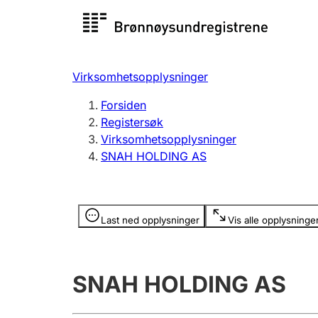
Registersøk
Aksjesel
Registrer
Virksomhetsopplysninger
Lag og forening
Flere
Forsiden
Registrere, endre, slette
organisa
Registersøk
Virksomhetsopplysninger
SNAH HOLDING AS
Tinglysing
Jeger
Betaling 
Opplysninger er skjult
Last ned opplysninger
Vis alle opplysninge
Offentlig sektor
Andre t
SNAH HOLDING AS