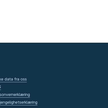
ke data fra oss
S
sonvernerklæring
gjengelighetserklæring