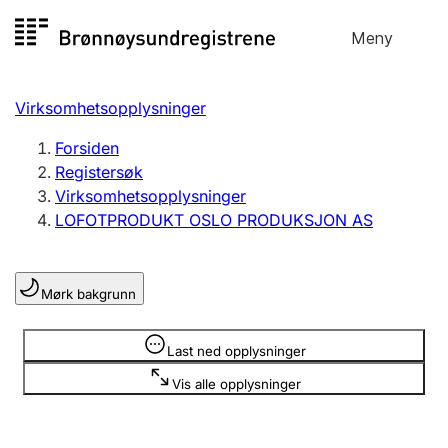
Hopp
Meny
Registersøk
til
Søk
Velg språk
innhold
Virksomhetsopplysninger
Aksjeselskap
Registrere, endre, slette
Forsiden
Registersøk
Virksomhetsopplysninger
Enkeltpersonforetak
LOFOTPRODUKT OSLO PRODUKSJON AS
Registrere, endre, slette
Mørk bakgrunn
Lag og forening
Registrere, endre, slette
Opplysninger er skjult
Last ned opplysninger
Vis alle opplysninger
Flere organisasjonsformer