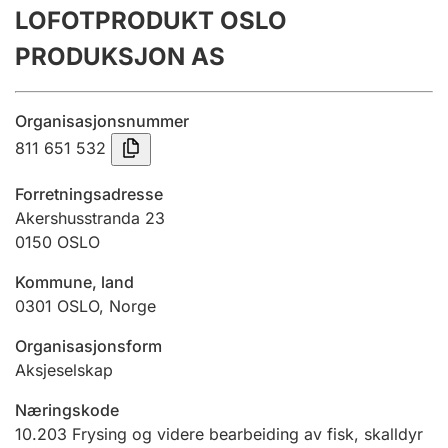
LOFOTPRODUKT OSLO
Årsregnskap
PRODUKSJON AS
Innsending og forsinkelsesgebyr
Organisasjonsnummer
Tinglysing
811 651 532
Forretningsadresse
Jeger
Akershusstranda 23
Betaling og jegeravgiftskort
0150
OSLO
Kommune, land
0301
OSLO
,
Norge
Ektepaktveileder
Organisasjonsform
Aksjeselskap
Offentlig sektor
Næringskode
10.203
Frysing og videre bearbeiding av fisk, skalldyr