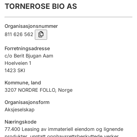
TORNEROSE BIO AS
Årsregnskap
Innsending og forsinkelsesgebyr
Organisasjonsnummer
811 626 562
Tinglysing
Forretningsadresse
c/o Berit Bjugan Aam
Hoelveien 1
Jeger
1423
SKI
Betaling og jegeravgiftskort
Kommune, land
3207
NORDRE FOLLO
,
Norge
Ektepaktveileder
Organisasjonsform
Aksjeselskap
Offentlig sektor
Næringskode
77.400
Leasing av immateriell eiendom og lignende
produkter, unntatt opphavsrettsbeskyttede verker