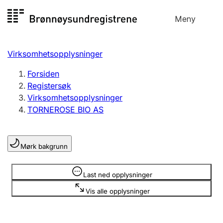
Hopp
Meny
Registersøk
til
Søk
Velg språk
innhold
Virksomhetsopplysninger
Aksjeselskap
Registrere, endre, slette
Forsiden
Registersøk
Virksomhetsopplysninger
Enkeltpersonforetak
TORNEROSE BIO AS
Registrere, endre, slette
Mørk bakgrunn
Lag og forening
Registrere, endre, slette
Opplysninger er skjult
Last ned opplysninger
Vis alle opplysninger
Flere organisasjonsformer