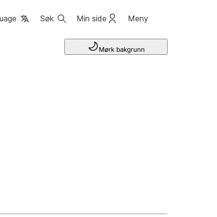
uage
Søk
Min side
Meny
Mørk bakgrunn