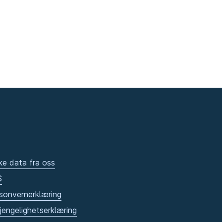
ke data fra oss
S
sonvernerklæring
gjengelighetserklæring