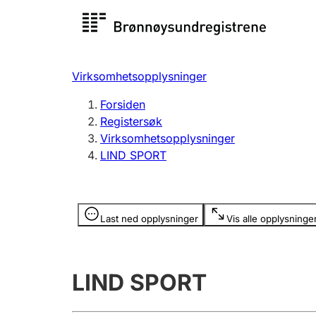
Registersøk
Aksjesel
Registrer
Virksomhetsopplysninger
Lag og forening
Flere
Forsiden
Registrere, endre, slette
organisa
Registersøk
Virksomhetsopplysninger
LIND SPORT
Tinglysing
Jeger
Betaling 
Opplysninger er skjult
Last ned opplysninger
Vis alle opplysninge
Offentlig sektor
Andre t
LIND SPORT