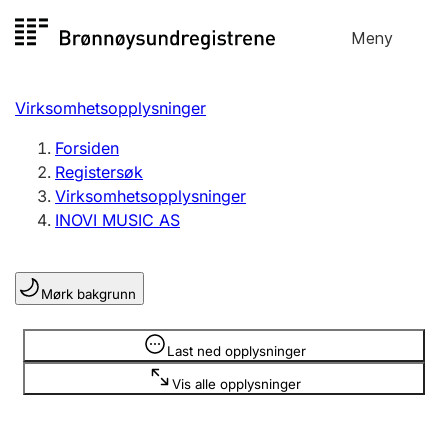
Hopp
Meny
Registersøk
til
Søk
Velg språk
innhold
Virksomhetsopplysninger
Aksjeselskap
Registrere, endre, slette
Forsiden
Registersøk
Virksomhetsopplysninger
Enkeltpersonforetak
INOVI MUSIC AS
Registrere, endre, slette
Mørk bakgrunn
Lag og forening
Registrere, endre, slette
Opplysninger er skjult
Last ned opplysninger
Vis alle opplysninger
Flere organisasjonsformer