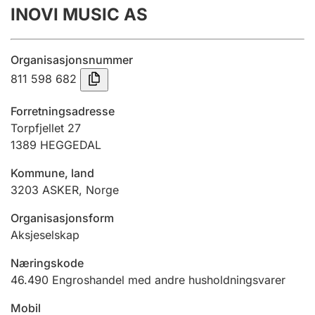
INOVI MUSIC AS
Årsregnskap
Innsending og forsinkelsesgebyr
Organisasjonsnummer
811 598 682
Tinglysing
Forretningsadresse
Torpfjellet 27
1389
HEGGEDAL
Jeger
Betaling og jegeravgiftskort
Kommune, land
3203
ASKER
,
Norge
Ektepaktveileder
Organisasjonsform
Aksjeselskap
Næringskode
Offentlig sektor
46.490
Engroshandel med andre husholdningsvarer
Mobil