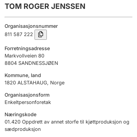
TOM ROGER JENSSEN
Årsregnskap
Innsending og forsinkelsesgebyr
Organisasjonsnummer
811 587 222
Tinglysing
Forretningsadresse
Markvollveien 80
8804
SANDNESSJØEN
Jeger
Betaling og jegeravgiftskort
Kommune, land
1820
ALSTAHAUG
,
Norge
Ektepaktveileder
Organisasjonsform
Enkeltpersonforetak
Næringskode
Offentlig sektor
01.420
Oppdrett av annet storfe til kjøttproduksjon og
sædproduksjon