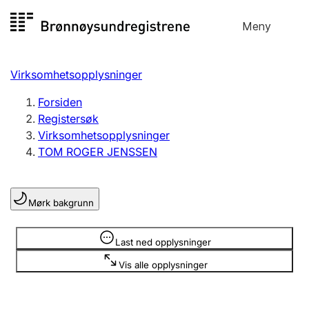
Hopp
Meny
Registersøk
til
Søk
Velg språk
innhold
Virksomhetsopplysninger
Aksjeselskap
Registrere, endre, slette
Forsiden
Registersøk
Virksomhetsopplysninger
Enkeltpersonforetak
TOM ROGER JENSSEN
Registrere, endre, slette
Mørk bakgrunn
Lag og forening
Registrere, endre, slette
Opplysninger er skjult
Last ned opplysninger
Vis alle opplysninger
Flere organisasjonsformer