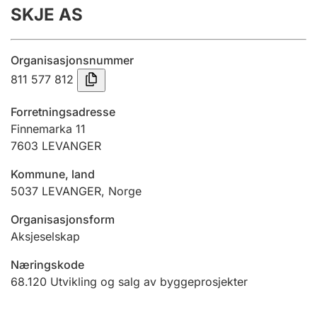
SKJE AS
Årsregnskap
Innsending og forsinkelsesgebyr
Organisasjonsnummer
811 577 812
Tinglysing
Forretningsadresse
Finnemarka 11
7603
LEVANGER
Jeger
Betaling og jegeravgiftskort
Kommune, land
5037
LEVANGER
,
Norge
Ektepaktveileder
Organisasjonsform
Aksjeselskap
Næringskode
Offentlig sektor
68.120
Utvikling og salg av byggeprosjekter