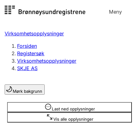
Hopp
Meny
Registersøk
til
Søk
Velg språk
innhold
Virksomhetsopplysninger
Aksjeselskap
Registrere, endre, slette
Forsiden
Registersøk
Virksomhetsopplysninger
Enkeltpersonforetak
SKJE AS
Registrere, endre, slette
Mørk bakgrunn
Lag og forening
Registrere, endre, slette
Opplysninger er skjult
Last ned opplysninger
Vis alle opplysninger
Flere organisasjonsformer