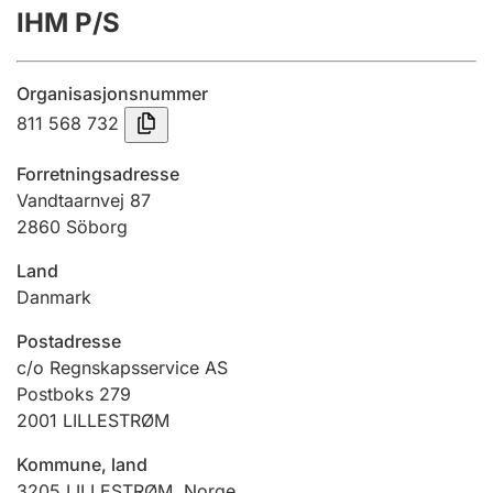
IHM P/S
Årsregnskap
Innsending og forsinkelsesgebyr
Organisasjonsnummer
811 568 732
Tinglysing
Forretningsadresse
Vandtaarnvej 87
2860 Söborg
Jeger
Betaling og jegeravgiftskort
Land
Danmark
Ektepaktveileder
Postadresse
c/o Regnskapsservice AS
Postboks 279
2001
LILLESTRØM
Offentlig sektor
Kommune, land
3205
LILLESTRØM
,
Norge