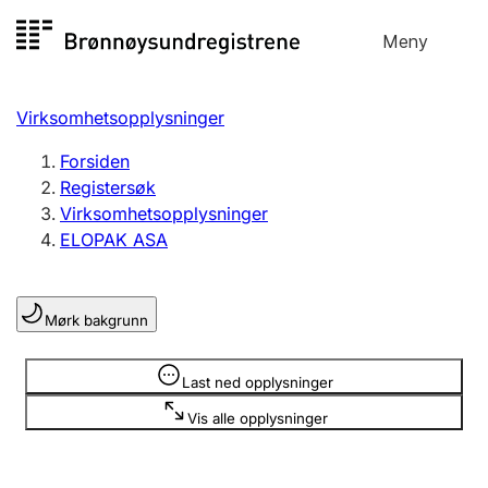
Hopp
Meny
Registersøk
til
Søk
Velg språk
innhold
Virksomhetsopplysninger
Aksjeselskap
Registrere, endre, slette
Forsiden
Registersøk
Virksomhetsopplysninger
Enkeltpersonforetak
ELOPAK ASA
Registrere, endre, slette
Mørk bakgrunn
Lag og forening
Registrere, endre, slette
Opplysninger er skjult
Last ned opplysninger
Vis alle opplysninger
Flere organisasjonsformer