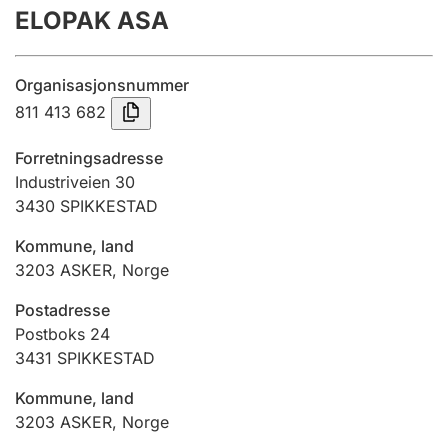
ELOPAK ASA
Årsregnskap
Innsending og forsinkelsesgebyr
Organisasjonsnummer
811 413 682
Tinglysing
Forretningsadresse
Industriveien 30
3430
SPIKKESTAD
Jeger
Betaling og jegeravgiftskort
Kommune, land
3203
ASKER
,
Norge
Ektepaktveileder
Postadresse
Postboks 24
3431
SPIKKESTAD
Offentlig sektor
Kommune, land
3203
ASKER
,
Norge