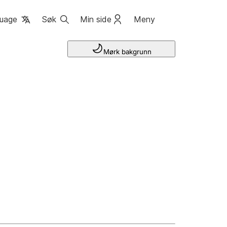
uage
Søk
Min side
Meny
Mørk bakgrunn