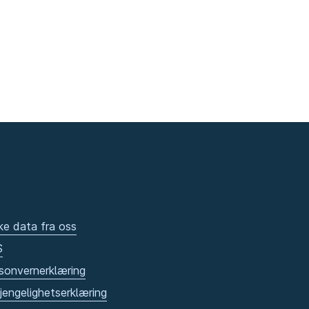
ke data fra oss
S
sonvernerklæring
gjengelighetserklæring