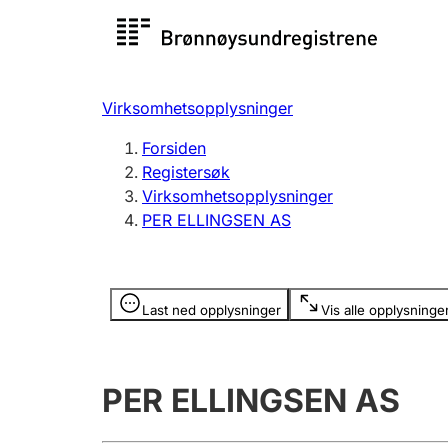
Registersøk
Aksjesel
Registrer
Virksomhetsopplysninger
Lag og forening
Flere
Forsiden
Registrere, endre, slette
organisa
Registersøk
Virksomhetsopplysninger
PER ELLINGSEN AS
Tinglysing
Jeger
Betaling 
Opplysninger er skjult
Last ned opplysninger
Vis alle opplysninge
Offentlig sektor
Andre t
PER ELLINGSEN AS